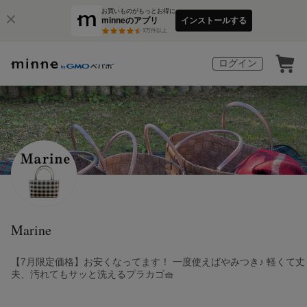
お買いものがもっとお得に
minneのアプリ
インストールする
3
万件以上
ログイン
Marine
【7月限定価格】お安くなってます！ 一度使えばやみつき♪ 軽くて丈
夫、汚れてもサッと洗えるプラカゴ🧺