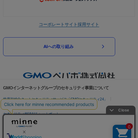
コーポレートサイト
採用サイト
AIへの取り組み
GMOインターネットグループのセキュリティ事業について
世界初総合ネットセキュリティサービス「GMOセキュリティ24」
パスワード漏洩診断
Webサイトリスク診断
セキュリティ相談AIチャットボット
実在証明・盗聴対策
サイバー攻撃対策（GMOサイバーセキュリティ byイエラエ）
サイバー攻撃対策（GMO Flatt Security）
なりすまし対策