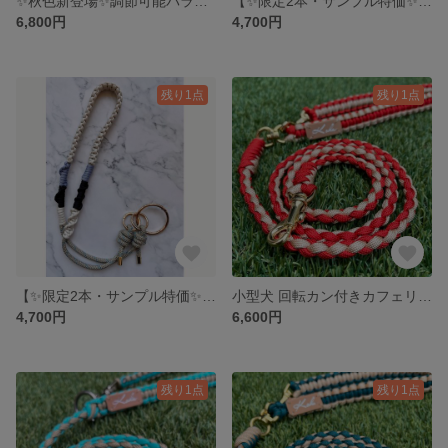
✨秋色新登場✨調節可能パラコード スマホショルダー＆バッグストラップ
【✨限定2本・サンプル特価✨】2wayスマホショルダー／バッグストラップ／長さ調節
6,800円
4,700円
残り1点
残り1点
【✨限定2本・サンプル特価✨】2wayスマホショルダー／バッグストラップ／長さ調節
小型犬 回転カン付きカフェリード パラコード
4,700円
6,600円
残り1点
残り1点