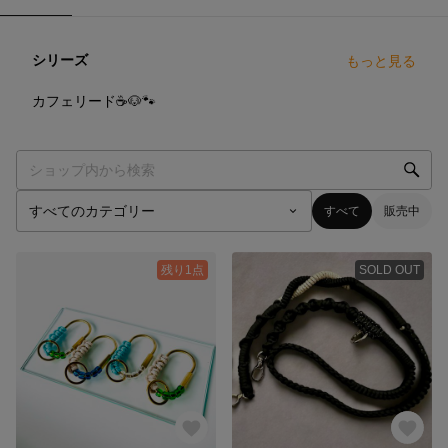
シリーズ
もっと見る
8
点
カフェリード☕️🐶🐾
すべて
販売中
残り1点
SOLD OUT