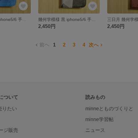
幾何学模様 青 iphone5/6 手帳型ケース イニシャル
幾何学模様 黒 iphone5/6 手帳型ケース イニシャル
2,450円
2,450円
前へ
1
2
3
4
次へ
について
読みもの
で売りたい
minneとものづくりと
minne学習帖
ージ販売
ニュース