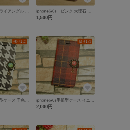
iphone6/6s トライアングル ハードケース
iphone6/6s ピンク 大理石 マーブル柄 TPUケース
1,500円
残り1点
残り1点
iphone6/6s手帳型ケース 千鳥格子 イニシャル カボション 北欧
iphone6/6s手帳型ケース イニシャル カボション 北欧
2,000円