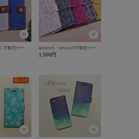
xperia zシリーズ 手帳型ケース デニムモデル
iphone5・iphone6手帳型ケース ヒョウ柄
1,500円
残り1点