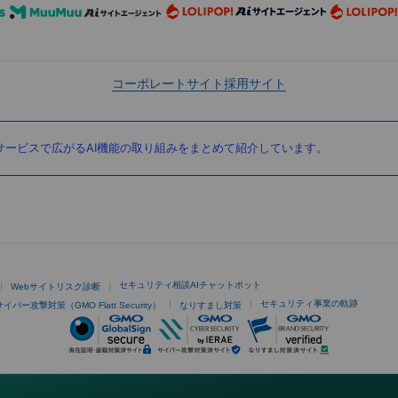
コーポレートサイト
採用サイト
ービスで広がるAI機能の取り組みをまとめて紹介しています。
セキュリティ相談AIチャットボット
Webサイトリスク診断
セキュリティ事業の軌跡
サイバー攻撃対策（GMO Flatt Security）
なりすまし対策