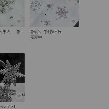
売約済★「雪華文半衿」 雪の結晶 手刺繍 銀糸 ラインストーン
雪華文 手刺繍半衿
展示中
ペンダント