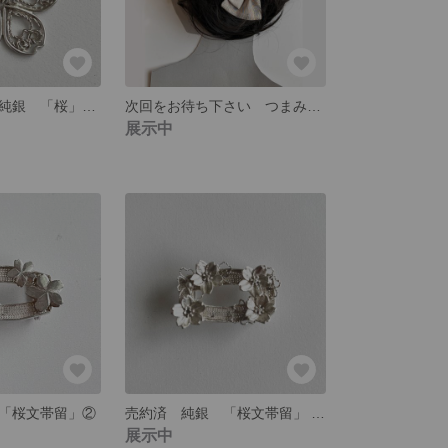
今季販売終了 純銀 「桜」ペンダントトップ 秋田銀線細工
次回をお待ち下さい つまみ細工 髪飾り 「桜」はんなり ピンク系
展示中
「桜文帯留」②
売約済 純銀 「桜文帯留」 銀線
展示中