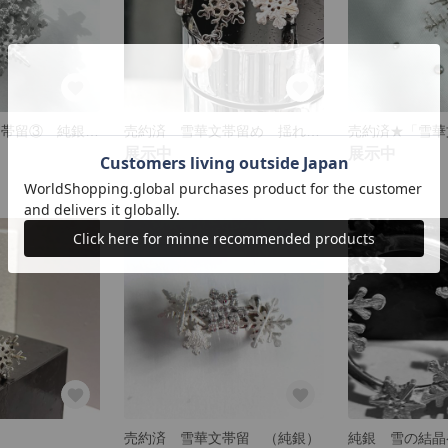
売約済★ 雪華文帯留③ 純銀の雪の結晶
売約済 雪華文帯留め 揺れるパール
展示中
展示中
売約済 雪華文帯留 （純銀）
純銀 雪の結晶