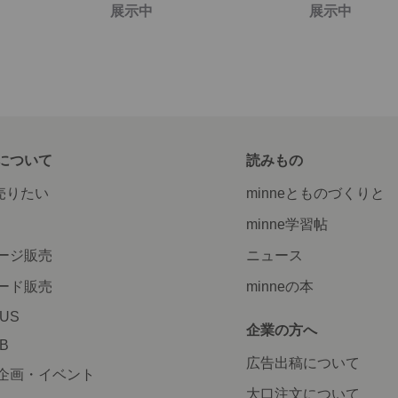
展示中
展示中
について
読みもの
で売りたい
minneとものづくりと
minne学習帖
ージ販売
ニュース
ード販売
minneの本
LUS
企業の方へ
AB
広告出稿について
企画・イベント
大口注文について