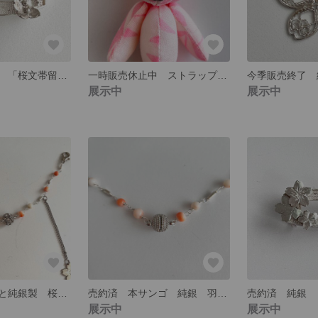
売約済 ★純銀 「桜文帯留」 桜 帯留め
一時販売休止中 ストラップ 桜色のクマ 春色くまさん
展示中
展示中
売約済 本珊瑚と純銀製 桜 羽織紐
売約済 本サンゴ 純銀 羽織紐
売約済 純銀 
展示中
展示中