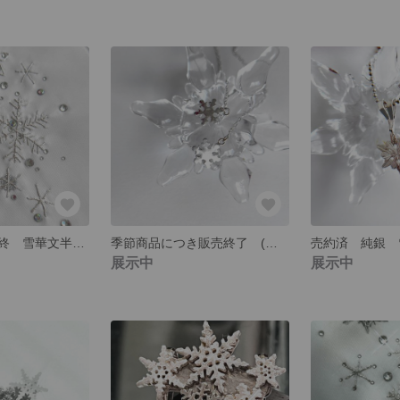
売約済 今期最終 雪華文半襟③ 手刺繍
季節商品につき販売終了 (入荷待ち）雪の結晶ピアス 純銀
展示中
展示中