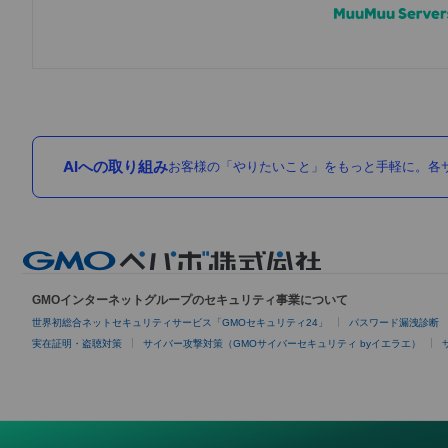
AIへの取り組み
お客様の「やりたいこと」をもっと手軽に。各サ
GMOインターネットグループのセキュリティ事業について
世界初総合ネットセキュリティサービス「GMOセキュリティ24」
パスワード漏洩診断
実在証明・盗聴対策
サイバー攻撃対策（GMOサイバーセキュリティ byイエラエ）