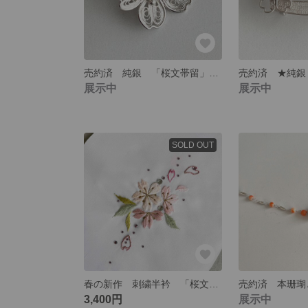
売約済 純銀 「桜文帯留」 桜一輪 帯留め 秋田銀線細工
展示中
展示中
SOLD OUT
春の新作 刺繍半衿 「桜文」 手刺繍
3,400円
展示中