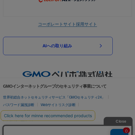
コーポレートサイト
採用サイト
AIへの取り組み
GMOインターネットグループのセキュリティ事業について
世界初総合ネットセキュリティサービス「GMOセキュリティ24」
パスワード漏洩診断
Webサイトリスク診断
セキュリティ相談AIチャットボット
実在証明・盗聴対策
サイバー攻撃対策（GMOサイバーセキュリティ byイエラエ）
サイバー攻撃対策（GMO Flatt Security）
なりすまし対策