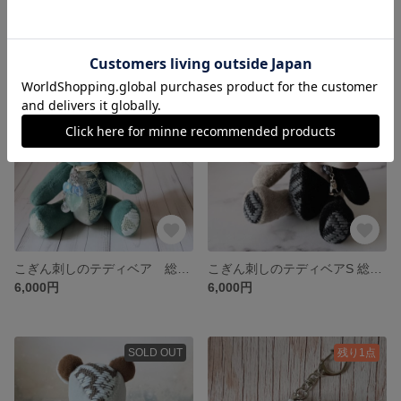
こぎん刺しのウサギS「総刺しこぎんウサギ ピンクラテ」
こぎん刺しのうさぎSS 総刺しこぎんウサギ ロップイヤー 小悪魔ラベンダー
6,500円
6,000円
残り1点
残り1点
こぎん刺しのテディベア 総刺しこぎんクマ シーグラス
こぎん刺しのテディベアS 総刺しこぎんクマ Black Diamond
6,000円
6,000円
SOLD OUT
残り1点