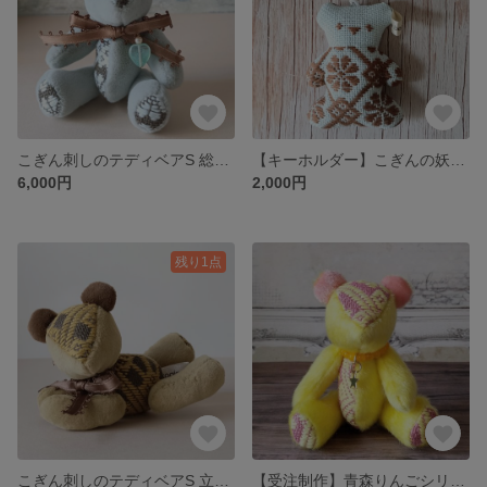
こぎん刺しのテディベアS 総刺しこぎんクマ 凪
【キーホルダー】こぎんの妖精・うさこぐま 凪
6,000円
2,000円
残り1点
こぎん刺しのテディベアS 立てる座れる寝そべる総刺しこぎんクマ Honey
【受注制作】青森りんごシリーズ3 こぎん刺しのテディベアS 総刺しこぎんクマ 金星