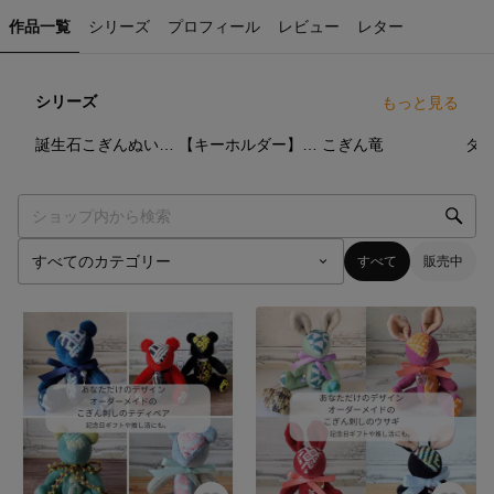
作品一覧
シリーズ
プロフィール
レビュー
レター
シリーズ
もっと見る
9
点
44
点
10
点
誕生石こぎんぬいぐるみ。
【キーホルダー】うさこぐま＆パンダ
こぎん竜
すべて
販売中