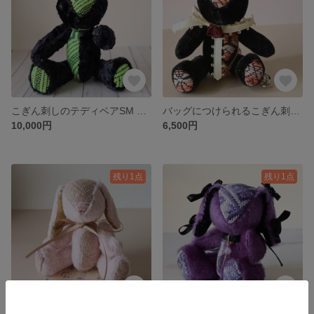
こぎん刺しのテディベアSM 総刺しこぎんクマ 風神雷神
バッグにつけられるこぎん刺しのテディベアS 総刺しこぎんクマ 夜の梅
10,000円
6,500円
残り1点
残り1点