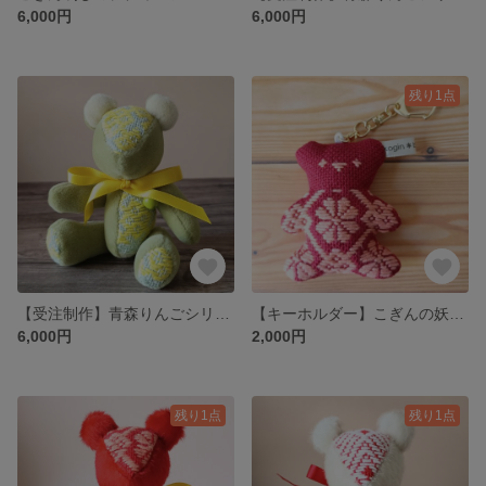
6,000円
6,000円
残り1点
【受注制作】青森りんごシリーズ5 こぎん刺しのテディベアS 総刺しこぎんクマ 王林
【キーホルダー】こぎんの妖精・うさこぐま 花籠
6,000円
2,000円
残り1点
残り1点