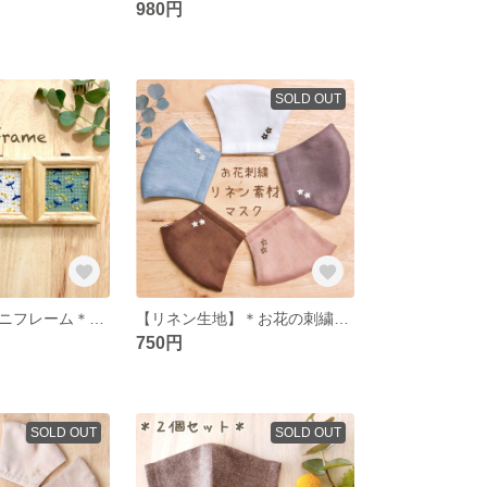
980円
SOLD OUT
黄色花の刺繍ミニフレーム＊北欧柄 インテリア
【リネン生地】＊お花の刺繍入り＊立体マスク 大人用
750円
SOLD OUT
SOLD OUT