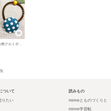
2個セット＊北欧柄クルミボタンのヘアゴム
一覧
について
読みもの
で売りたい
minneとものづくりと
minne学習帖