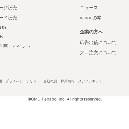
ージ販売
ニュース
ード販売
minneの本
LUS
企業の方へ
AB
広告出稿について
企画・イベント
大口注文について
用
プライバシーポリシー
会社概要
採用情報
メディアキット
©GMO Pepabo, Inc. All rights reserved.