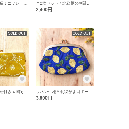
クリスマス＊刺繍ミニフレーム【4種類からお選びください】
＊2枚セット＊北欧柄の刺繍コースター 黄色の花柄
2,400円
SOLD OUT
SOLD OUT
リネン生地＊革紐付き 刺繍がま口ポーチ クラッチバック
リネン生地＊刺繍がま口ポーチ〜レモン柄〜
3,800円