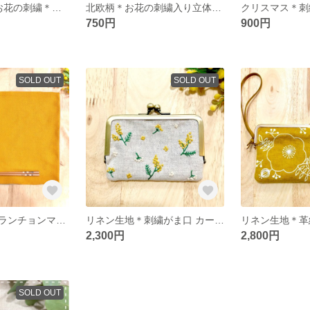
【2個セット】お花の刺繍＊さわやかなシャーベットカラーの立体マスク ＊子供用＊
北欧柄＊お花の刺繍入り立体マスク【大人用】
750円
900円
SOLD OUT
SOLD OUT
北欧柄の刺繍＊ランチョンマット 黄色の花柄
リネン生地＊刺繍がま口 カードケース〜ミモザのバスケット〜
2,300円
2,800円
SOLD OUT