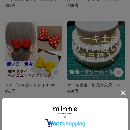
480円
420円
ヘアゴム★蝶ネクタイ★BIGぷっくりリボン★コスチューム★子供用と大人用兼用サイズ★黄色 赤色 赤ドット
ケーキ土台 単品購入用 バースデーケーキ オプション
450円
450円