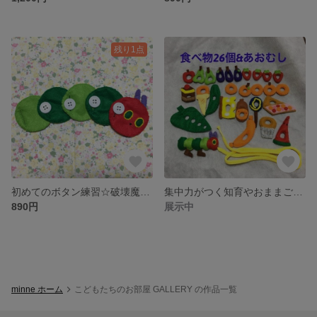
残り1点
初めてのボタン練習☆破壊魔kids対策あり☆知育おもちゃ★フェルト★入園準備 大きい2cmボタン練習用 知育玩具
集中力がつく知育やおままごとに☆紐通しおもちゃ☆２６アイテム
890円
展示中
minne ホーム
こどもたちのお部屋 GALLERY の作品一覧