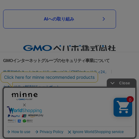
AIへの取り組み
GMOインターネットグループのセキュリティ事業について
世界初総合ネットセキュリティサービス「GMOセキュリティ24」
パスワード漏洩診断
Webサイトリスク診断
セキュリティ相談AIチャットボット
実在証明・盗聴対策
サイバー攻撃対策（GMOサイバーセキュリティ byイエラエ）
サイバー攻撃対策（GMO Flatt Security）
なりすまし対策
セキュリティ事業の軌跡