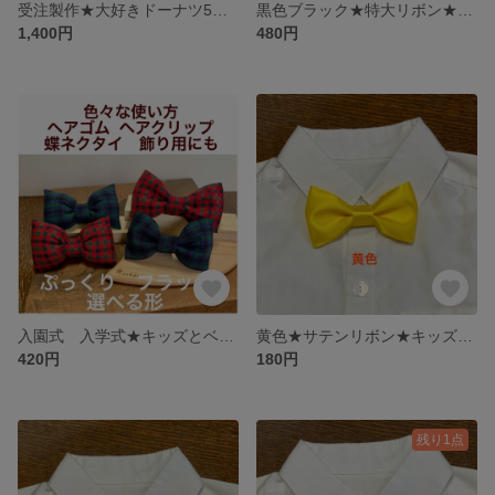
受注製作★大好きドーナツ5個セット★フェルトおままごと
黒色ブラック★特大リボン★大人用コスプレ仮装イベント向け蝶ネクタイ★ヘアゴムとしても使えるよ
1,400円
480円
入園式 入学式★キッズとベビーのリボン蝶ネクタイ★ヘアゴム★ヘアクリップ★ ファミリアチェック 卒園式 子供 男の子 結婚式 ウェディング 撮影 ファミリア
黄色★サテンリボン★キッズとベビーの蝶ネクタイ★ヘアゴム★ヘアクリップ
420円
180円
残り1点