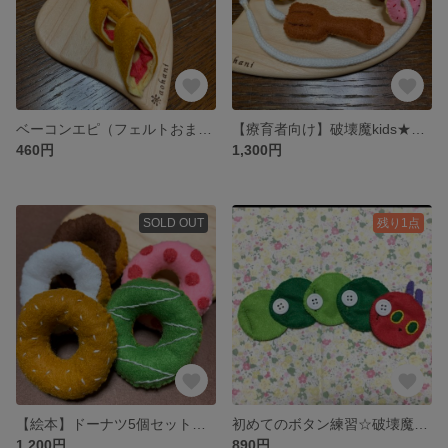
ベーコンエピ（フェルトおままごとパン屋さん）
【療育者向け】破壊魔kids★知育★ドーナツ★紐通しおもちゃ★フェルトおままごと
460円
1,300円
SOLD OUT
残り1点
【絵本】ドーナツ5個セット★フェルトおままごと
初めてのボタン練習☆破壊魔kids対策あり☆知育おもちゃ★フェルト★入園準備 大きい2cmボタン練習用 知育玩具
1,200円
890円