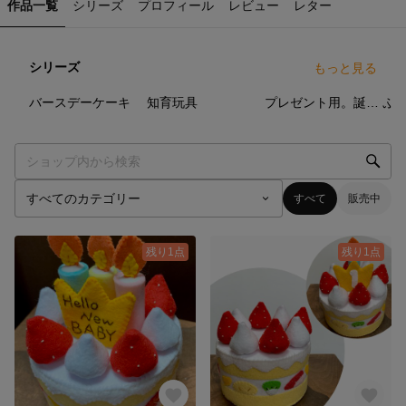
作品一覧
シリーズ
プロフィール
レビュー
レター
シリーズ
もっと見る
8
点
2
点
4
点
バースデーケーキ
知育玩具
プレゼント用。誕生日、クリスマスなど。
すべて
販売中
残り1点
残り1点