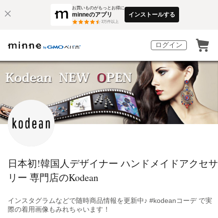
お買いものがもっとお得に
minneのアプリ
インストールする
3
万件以上
ログイン
日本初!韓国人デザイナー ハンドメイドアクセサ
リー 専門店のKodean
インスタグラムなどで随時商品情報を更新中♪ #kodeanコーデ で実
際の着用画像もみれちゃいます！