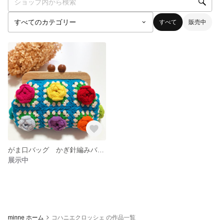
すべて
販売中
がま口バッグ かぎ針編みバッグ グラニースクエア バッグ かぎ針編み 薔薇 grannysquarebag
展示中
minne ホーム
コハニエクロッシェ の作品一覧