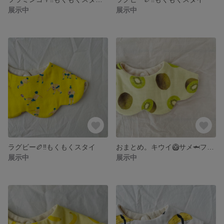
展示中
展示中
ラグビー🏉‼️もくもくスタイ
おまとめ。キウイ🥝サメ🦈フラミンゴブルー🦩車赤🚗
展示中
展示中