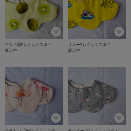
キウイ🥝‼️もくもくスタイ
サメ🦈‼️もくもくスタイ
展示中
展示中
フラミンゴ🦩‼️もくもくスタイ🩷ピンク🩷
ラグビー🏉‼️もくもくスタイ