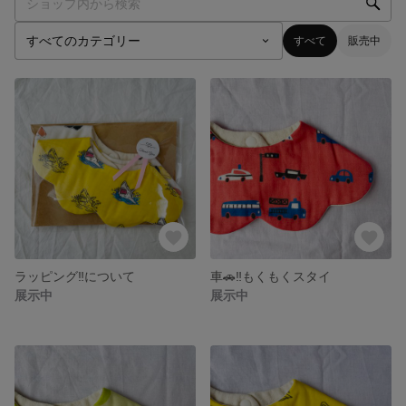
すべて
販売中
ラッピング‼️について
車🚗‼️もくもくスタイ
展示中
展示中