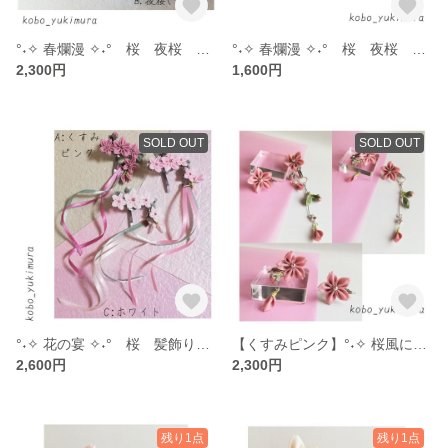
°˖✧ 春爛漫 ✧˖° 桜 夜桜 満開 イヤリング ピアス つまみ細工 さくら 小ぶり 桜色
°˖✧ 春爛漫 ✧˖° 桜 夜桜 満開 リング つまみ細工 さくら 指輪 オープンリング フォークリング 桜色
2,300円
1,600円
SOLD OUT
SOLD OUT
°˖✧ 花の宴 ✧˖° 桜 髪飾り ポニーフック つまみ細工 2way さくら 流れる 桜色 ピンクピンク
【くすみピンク】°˖✧ 桜風に舞う ✧˖° 3way アシンメトリー イヤリング ピアス つまみ細工 桜 さくら 揺れる ロング 桜色
2,600円
2,300円
残り1点
残り1点