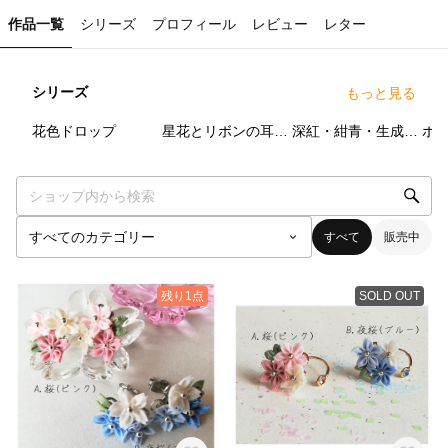
作品一覧
シリーズ
プロフィール
レビュー
レター
シリーズ
もっと見る
2
点
2
点
3
点
花色ドロップ
星花とリボンの耳飾り
深紅・紺青・生成の主張
ポ
すべて
販売中
残り1点
SOLD OUT