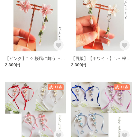
【ピンク】°˖✧ 桜風に舞う ✧˖° 3way アシンメトリー ピアス イヤリング つまみ細工 桜 さくら 揺れる ロング 桜色
【再販】【ホワイト】°˖✧ 桜風に舞う ✧˖° 3way アシンメトリー イヤリング ピアス つまみ細工 桜 さくら 揺れる ロング 桜色
2,300円
2,300円
残り1点
残り1点