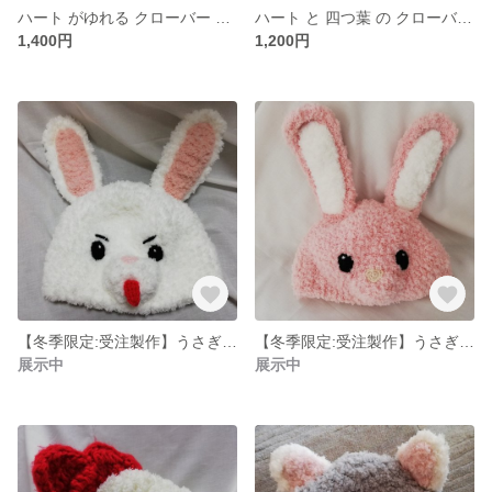
ハート がゆれる クローバー の耳飾り つまみ細工 イヤリング ピアス 四つ葉 グリーン お守り 幸運 金運
ハート と 四つ葉 の クローバー の リング つまみ細工 指輪 四葉のクローバー 幸せ お守り 幸運 金運
1,400円
1,200円
【冬季限定:受注製作】うさぎ帽子 卯年 年賀状の撮影にどうぞ！子供から大人まで使える フリーサイズ ウサギ 干支 ふわふわ ぬくぬく
【冬季限定:受注製作】うさぎ帽子 卯年 年賀状の撮影にどうぞ！子供から大人まで使える フリーサイズ ウサギ 干支 ふわふわ ぬくぬく
展示中
展示中