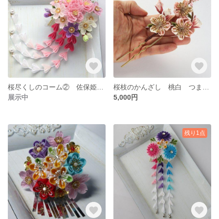
桜尽くしのコーム② 佐保姫 つまみ細工
桜枝のかんざし 桃白 つまみ細工 正絹
展示中
5,000円
残り1点