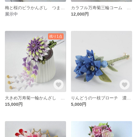
梅と桜のビラかんざし つまみ細工
カラフル万寿菊三輪コーム つまみ細工
展示中
12,000円
残り1点
大きめ万寿菊一輪かんざし 紫 つまみ細工
りんどうの一枝ブローチ 濃青 つまみ細工
15,000円
5,000円