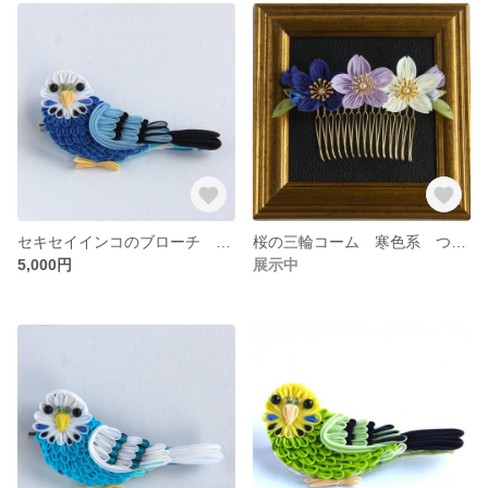
セキセイインコのブローチ 横向き 白青 つまみ細工
桜の三輪コーム 寒色系 つまみ細工
5,000円
展示中