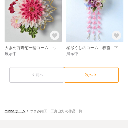
大きめ万寿菊一輪コーム つまみ細工
桜尽くしのコーム 春霞 下がり付き 成人式 つまみ細工
展示中
展示中
前へ
次へ
minne ホーム
つまみ細工 工房山丸 の作品一覧