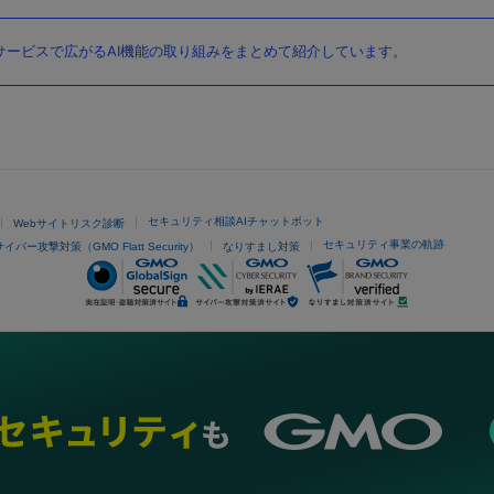
ービスで広がるAI機能の取り組みをまとめて紹介しています。
セキュリティ相談AIチャットボット
Webサイトリスク診断
セキュリティ事業の軌跡
サイバー攻撃対策（GMO Flatt Security）
なりすまし対策