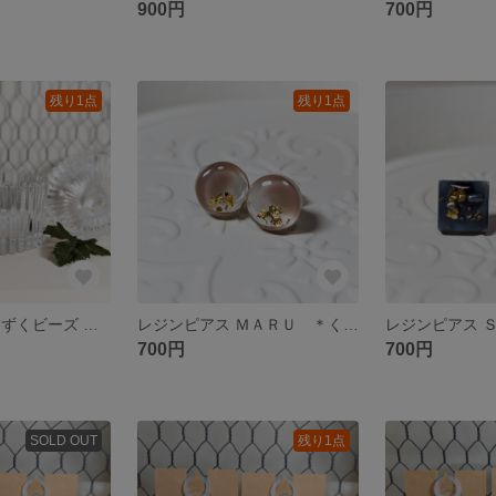
900円
700円
残り1点
残り1点
チェコガラス しずくビーズ ピアス ＊ｏｌｉｖｅ×ｇｏｌｄ＊
レジンピアス ＭＡＲＵ ＊くすみピンク＊
700円
700円
SOLD OUT
残り1点