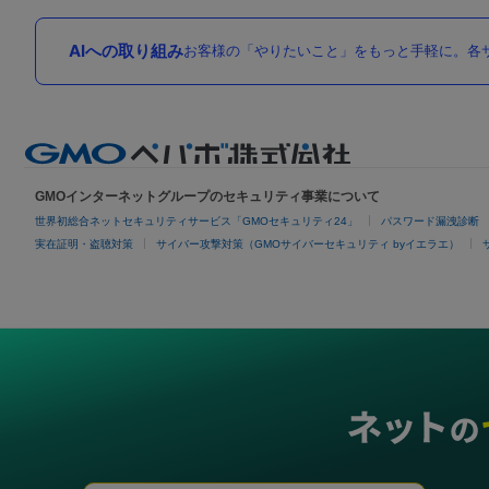
AIへの取り組み
お客様の「やりたいこと」をもっと手軽に。各サ
GMOインターネットグループのセキュリティ事業について
世界初総合ネットセキュリティサービス「GMOセキュリティ24」
パスワード漏洩診断
実在証明・盗聴対策
サイバー攻撃対策（GMOサイバーセキュリティ byイエラエ）