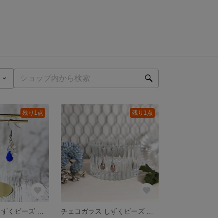
残り1点
残り1点
チェコガラス しずくビーズ ピアス ＊碧×さざれ＊
チェコガラス しずくビーズ ピアス ＊ｌｉｇｈｔ ｐｕｒｐｌｅ＊