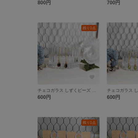
800円
700円
残り1点
チェコガラス しずくビーズ ピアス ＊ｒｅｄ×ｇｏｌｄ＊
600円
600円
残り1点