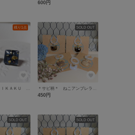
600円
残り1点
SOLD OUT
レジンピアス ＳＩＫＡＫＵ ＊夜空＊
＊サビ柄＊ ねこアンブレラマーカー ミニ
450円
SOLD OUT
SOLD OUT