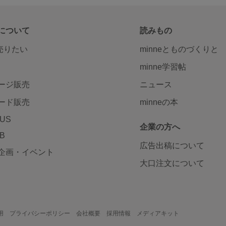
について
読みもの
で売りたい
minneとものづくりと
minne学習帖
ージ販売
ニュース
ード販売
minneの本
LUS
企業の方へ
AB
広告出稿について
企画・イベント
大口注文について
用
プライバシーポリシー
会社概要
採用情報
メディアキット