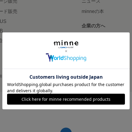
ージ販売
ニュース
ード販売
minneの本
LUS
企業の方へ
AB
広告出稿について
企画・イベント
大口注文について
用
プライバシーポリシー
会社概要
採用情報
メディアキット
©GMO Pepabo, Inc. All rights reserved.