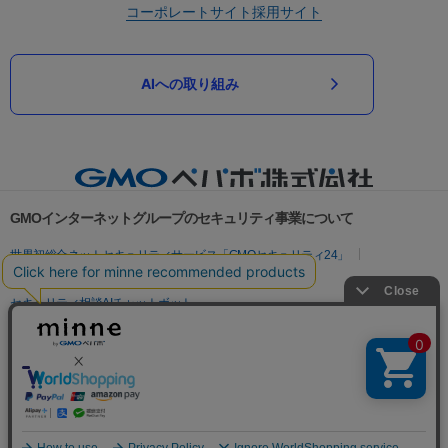
コーポレートサイト
採用サイト
AIへの取り組み
GMOインターネットグループのセキュリティ事業について
世界初総合ネットセキュリティサービス「GMOセキュリティ24」
パスワード漏洩診断
Webサイトリスク診断
セキュリティ相談AIチャットボット
実在証明・盗聴対策
サイバー攻撃対策（GMOサイバーセキュリティ byイエラエ）
サイバー攻撃対策（GMO Flatt Security）
なりすまし対策
セキュリティ事業の軌跡