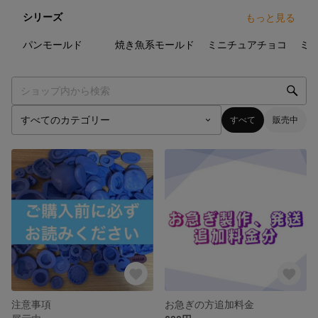
シリーズ
もっと見る
17
点
7
点
9
点
パンモールド
焼き魚系モールド
ミニチュアチョコ
すべて
販売中
注意事項
お急ぎの方追加料金