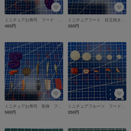
ミニチュアお寿司 フード 回転寿司 海鮮 粘土 型 シリコンモールド パーツ デコ
ミニチュアフード 目玉焼き サラダ トマト きゅうり チキン 葉っぱ 朝食 野菜 粘土 型 シリコンモールド
400円
350円
ミニチュアお寿司 刺身 フード 海鮮 回転寿司 粘土 型 シリコンモールド お魚 まな板
ミニチュアフルーツ フード スイーツ トッピング りんご レモン スライス 粘土 型 シリコンモールド デコ
500円
350円