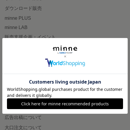
ダウンロード販売
minne PLUS
minne LAB
販売支援企画・イベント
読みもの
minneとものづくりと
minne学習帖
ニュース
minneの本
企業の方へ
広告出稿について
大口注文について