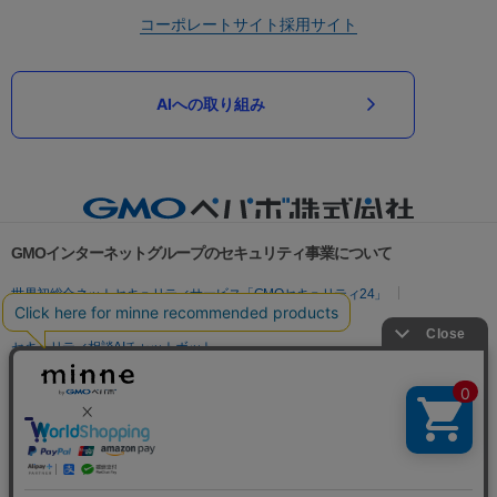
コーポレートサイト
採用サイト
AIへの取り組み
GMOインターネットグループのセキュリティ事業について
世界初総合ネットセキュリティサービス「GMOセキュリティ24」
パスワード漏洩診断
Webサイトリスク診断
セキュリティ相談AIチャットボット
実在証明・盗聴対策
サイバー攻撃対策（GMOサイバーセキュリティ byイエラエ）
サイバー攻撃対策（GMO Flatt Security）
なりすまし対策
セキュリティ事業の軌跡