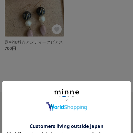
送料無料☆アンティークピアス
700円
minne ホーム
tiara の作品一覧
minneを知る
minneについて
minneで買いたい