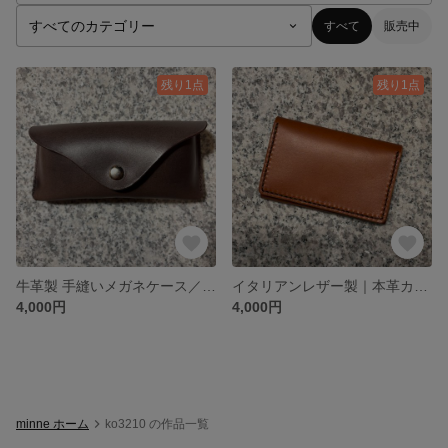
すべて
販売中
残り1点
残り1点
牛革製 手縫いメガネケース／マグネットボタン付き
イタリアンレザー製｜本革カードケース/名刺入れ/スナップボタン式 25枚〜30枚入
4,000円
4,000円
minne ホーム
ko3210 の作品一覧