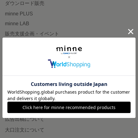
ダウンロード販売
minne PLUS
minne LAB
販売支援企画・イベント
読みもの
minneとものづくりと
minne学習帖
ニュース
minneの本
企業の方へ
広告出稿について
大口注文について