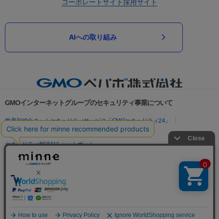
コーポレートサイト
採用サイト
AIへの取り組み
GMOインターネットグループのセキュリティ事業について
世界初総合ネットセキュリティサービス「GMOセキュリティ24」
パスワード漏洩診断
Webサイトリスク診断
セキュリティ相談AIチャットボット
実在証明・盗聴対策
サイバー攻撃対策（GMOサイバーセキュリティ byイエラエ）
サイバー攻撃対策（GMO Flatt Security）
なりすまし対策
セキュリティ事業の軌跡