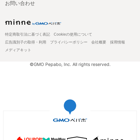
お問い合わせ
特定商取引法に基づく表記
Cookieの使用について
広告識別子の取得・利用
プライバシーポリシー
会社概要
採用情報
メディアキット
©GMO Pepabo, Inc. All rights reserved.