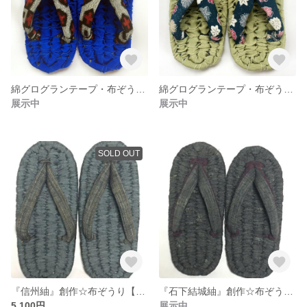
綿グログランテープ・布ぞうり【キッズ・17cm】』
綿グログランテープ・布ぞうり【キッズ・16cm】』
展示中
展示中
SOLD OUT
『信州紬』創作☆布ぞうり【大きいサイズ30cm】
『石下結城紬』創作☆布ぞうり【大きいサイズ30cm】
5,100円
展示中