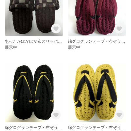
あったかぽかぽか布スリッパ［結城紬］【LL：31.0cm】
綿グログランテープ・布ぞうり【LL:30cm】』
展示中
展示中
綿グログランテープ・布ぞうり【LL:29cm】』
綿グログランテープ・布ぞうり【M:26cm】』