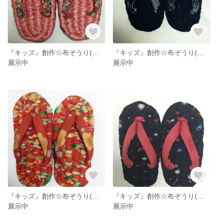
『キッズ』創作☆布ぞうり(すべり止め付)【17cm】
『キッズ』創作☆布ぞうり(すべり止め付)【17cm】
展示中
展示中
『キッズ』創作☆布ぞうり(すべり止め付)【19cm】
『キッズ』創作☆布ぞうり(すべり止め付)【19cm】
展示中
展示中