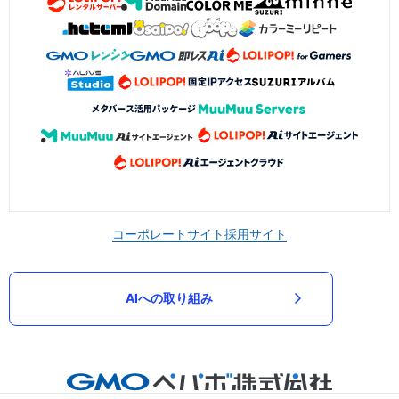
コーポレートサイト
採用サイト
AIへの取り組み