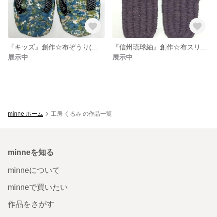
『キッズ』創作☆布ぞうり(すべり止め付)【18cm】
『信州琉球紬』創作☆布スリッパ【大きいサイズ30cm】
展示中
展示中
minne ホーム
工房 くるみ の作品一覧
minneを知る
minneについて
minneで買いたい
作品をさがす