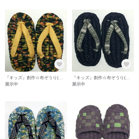
『キッズ』創作☆布ぞうり(すべり止め付)【20cm】
『キッズ』創作☆布ぞうり(すべり止め付)【19cm】
展示中
展示中