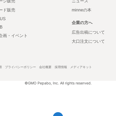
ージ販売
ニュース
ード販売
minneの本
LUS
企業の方へ
AB
広告出稿について
企画・イベント
大口注文について
用
プライバシーポリシー
会社概要
採用情報
メディアキット
©GMO Pepabo, Inc. All rights reserved.