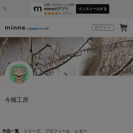
お買いものがもっとお得に
minneのアプリ
インストールする
3
万件以上
ログイン
今猫工房
作品一覧
シリーズ
プロフィール
レター