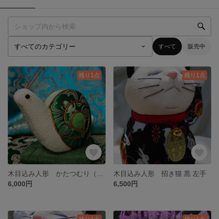
すべて
販売中
残り1点
残り1点
木目込み人形 かたつむり（緑）
木目込み人形 招き猫 黒 左手
6,000円
6,500円