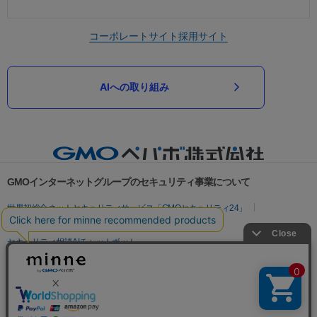
コーポレートサイト
採用サイト
AIへの取り組み
GMOインターネットグループのセキュリティ事業について
世界初総合ネットセキュリティサービス「GMOセキュリティ24」
パスワード漏洩診断
Webサイトリスク診断
セキュリティ相談AIチャットボット
実在証明・盗聴対策
サイバー攻撃対策（GMOサイバーセキュリティ byイエラエ）
サイバー攻撃対策（GMO Flatt Security）
なりすまし対策
セキュリティ事業の軌跡