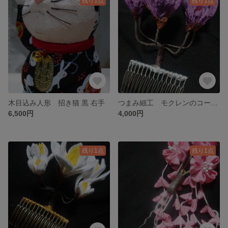
残り1点
残り1点
木目込み人形 招き猫 黒 右手
つまみ細工 モクレンのコーム（紫）
6,500円
4,000円
残り1点
残り1点