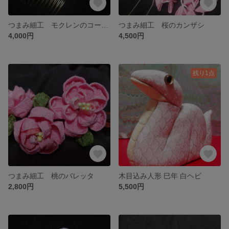
つまみ細工 モクレンのコーム（白）
つまみ細工 桜のカンザシ
4,000円
4,500円
残り1点
つまみ細工 桃のバレッタ
木目込み人形 巳年 白ヘビ
2,800円
5,500円