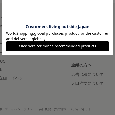
について
読みもの
で売りたい
minneとものづくりと
minne学習帖
ージ販売
ニュース
ード販売
minneの本
LUS
企業の方へ
AB
広告出稿について
企画・イベント
大口注文について
用
プライバシーポリシー
会社概要
採用情報
メディアキット