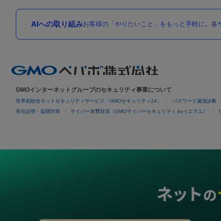
AIへの取り組み
お客様の「やりたいこと」をもっと手軽に。各サ
GMOインターネットグループのセキュリティ事業について
世界初総合ネットセキュリティサービス「GMOセキュリティ24」
パスワード漏洩診断
実在証明・盗聴対策
サイバー攻撃対策（GMOサイバーセキュリティ byイエラエ）