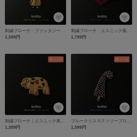
刺繍ブローチ・ファンタジー風・フード付き精霊・クリスマス・ニットやバッグに
刺繍ブローチ・エスニック風・ハート＆エンジェルウィング・バレンタイン・ギフトや普段使いに
1,599円
1,799円
残り1点
残り1点
刺繍ブローチ｜エスニック風・斑点の子ぶたモチーフ｜干支・お正月・贈り物にぴったり｜帽子・バッグ・服に
ブルークリスマスツリーブローチ｜インド刺繍の冬の魔法｜ユニークで大人可愛い装いに
1,399円
1,599円