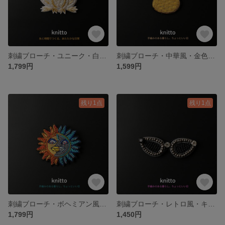
刺繍ブローチ・ユニーク・白いカエル・縁起物・帽子バッグ用アクセ
刺繍ブローチ・中華風・金色ひょうたん・開運祈願・帽子バッグ用アクセ
1,799円
1,599円
残り1点
残り1点
刺繍ブローチ・ボヘミアン風・太陽モチーフ・夏祭りアクセ・帽子バッグ用
刺繍ブローチ・レトロ風・キャットアイサングラス・母の日ギフト・帽子やバッグに
1,799円
1,450円