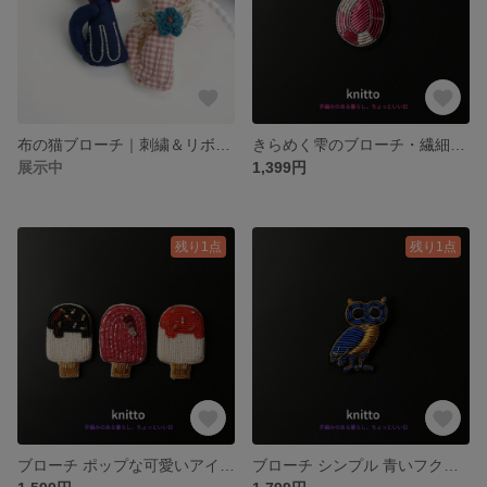
布の猫ブローチ｜刺繍＆リボン × クリスマスプレゼント × 冬コーデに
きらめく雫のブローチ・繊細ビーズ刺繍・レッド＆ホワイト・ナチュラルコーデに映える一点物・プレゼントにも
展示中
1,399円
残り1点
残り1点
ブローチ ポップな可愛いアイスクリーム刺繍 夏のコーデにぴったり バッグや帽子のアクセントに
ブローチ シンプル 青いフクロウ刺繍 秋冬コーデ ジャケットやバッグにぴったりの知的モチーフ