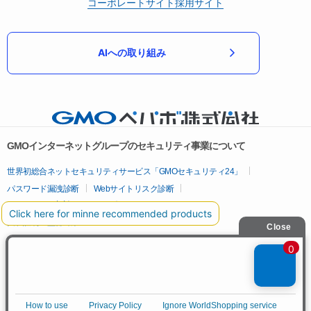
コーポレートサイト
採用サイト
AIへの取り組み
GMOインターネットグループのセキュリティ事業について
世界初総合ネットセキュリティサービス「GMOセキュリティ24」
パスワード漏洩診断
Webサイトリスク診断
セキュリティ相談AIチャットボット
実在証明・盗聴対策
サイバー攻撃対策（GMOサイバーセキュリティ byイエラエ）
サイバー攻撃対策（GMO Flatt Security）
なりすまし対策
セキュリティ事業の軌跡