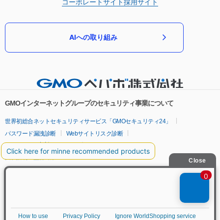
コーポレートサイト
採用サイト
AIへの取り組み
GMOインターネットグループのセキュリティ事業について
世界初総合ネットセキュリティサービス「GMOセキュリティ24」
パスワード漏洩診断
Webサイトリスク診断
セキュリティ相談AIチャットボット
実在証明・盗聴対策
サイバー攻撃対策（GMOサイバーセキュリティ byイエラエ）
サイバー攻撃対策（GMO Flatt Security）
なりすまし対策
セキュリティ事業の軌跡