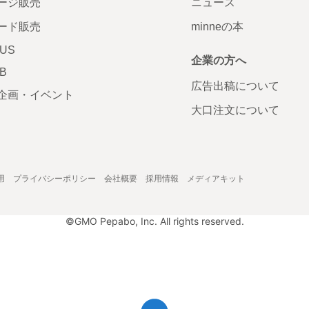
ージ販売
ニュース
ード販売
minneの本
LUS
企業の方へ
AB
広告出稿について
企画・イベント
大口注文について
用
プライバシーポリシー
会社概要
採用情報
メディアキット
©GMO Pepabo, Inc. All rights reserved.