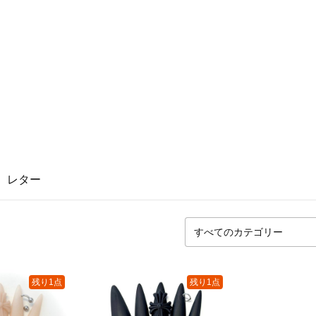
レター
残り1点
残り1点