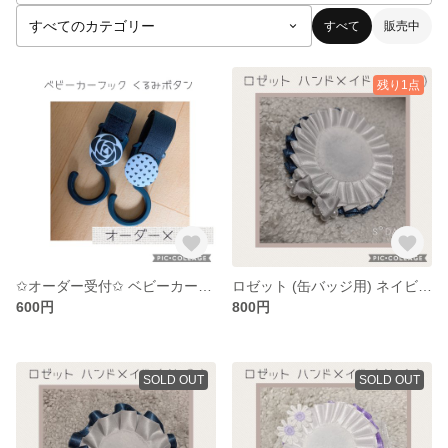
すべて
販売中
残り1点
✩オーダー受付✩ ベビーカーフック
ロゼット (缶バッジ用) ネイビー パールビーズ
600円
800円
SOLD OUT
SOLD OUT