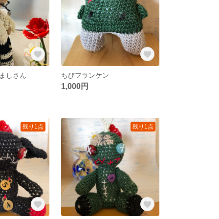
ましさん
ちびフランケン
1,000円
残り1点
残り1点