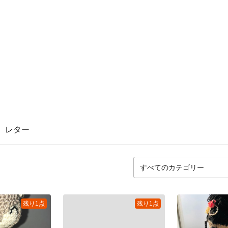
レター
残り1点
残り1点