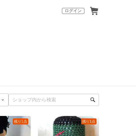
ログイン
残り1点
残り1点