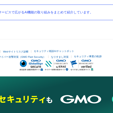
ービスで広がるAI機能の取り組みをまとめて紹介しています。
セキュリティ相談AIチャットボット
Webサイトリスク診断
セキュリティ事業の軌跡
サイバー攻撃対策（GMO Flatt Security）
なりすまし対策