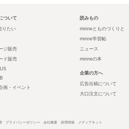
について
読みもの
で売りたい
minneとものづくりと
minne学習帖
ージ販売
ニュース
ード販売
minneの本
LUS
企業の方へ
AB
広告出稿について
企画・イベント
大口注文について
用
プライバシーポリシー
会社概要
採用情報
メディアキット