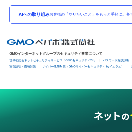
AIへの取り組み
お客様の「やりたいこと」をもっと手軽に。各サ
GMOインターネットグループのセキュリティ事業について
世界初総合ネットセキュリティサービス「GMOセキュリティ24」
パスワード漏洩診断
実在証明・盗聴対策
サイバー攻撃対策（GMOサイバーセキュリティ byイエラエ）