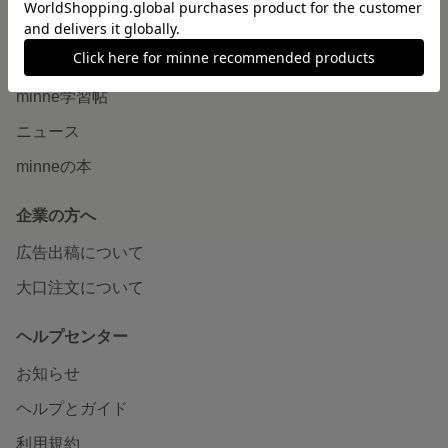
読みもの
minneとものづくりと
minne学習帖
ニュース
minneの本
企業の方へ
広告出稿について
大口注文について
ヘルプセンター
お知らせ
ヘルプとガイド
利用規約