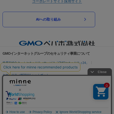
コーポレートサイト
採用サイト
AIへの取り組み
GMOインターネットグループのセキュリティ事業について
世界初総合ネットセキュリティサービス「GMOセキュリティ24」
パスワード漏洩診断
Webサイトリスク診断
セキュリティ相談AIチャットボット
実在証明・盗聴対策
サイバー攻撃対策（GMOサイバーセキュリティ byイエラエ）
サイバー攻撃対策（GMO Flatt Security）
なりすまし対策
セキュリティ事業の軌跡