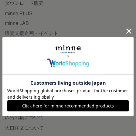
ダウンロード販売
minne PLUS
minne LAB
販売支援企画・イベント
読みもの
minneとものづくりと
minne学習帖
ニュース
minneの本
企業の方へ
広告出稿について
大口注文について