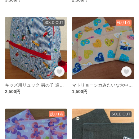
SOLD OUT
残り1点
キッズ用リュック 男の子 通園バッグ 小さめ 【ストライプ×車柄 キルト】
マトリョーシカみたいな大中小のポーチ ベージュ×ハート
2,500円
1,500円
残り1点
SOLD OUT