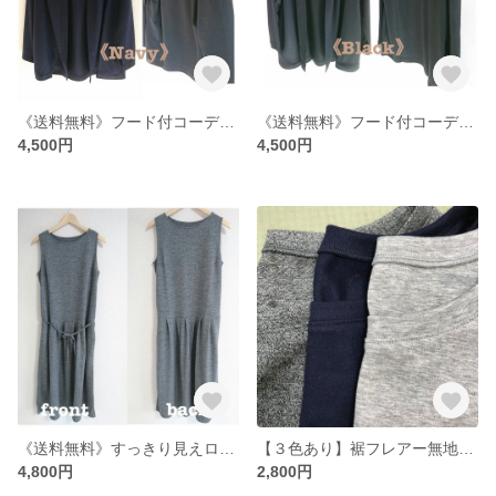
《送料無料》フード付コーディガン【ネイビー】ミディアム丈FREEsize
《送料無料》フード付コーディガン【黒】ミディアム丈FREEsize
4,500円
4,500円
《送料無料》すっきり見えロングワンピース【紐・ポケット付】 Msizeロング丈 （グレー）
【３色あり】裾フレアー無地チュニック 七分袖 Ｌsize
4,800円
2,800円