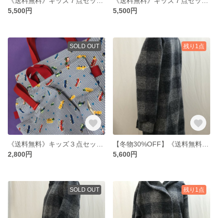
《送料無料》キッズ７点セット 男の子 レッスンバッグ＆シューズ入れ＆ポーチ&お弁当・体操着・コップ入れ&ランチョンマット 【くるま柄】入園入学
《送料無料》キッズ７点セット 女の子 レッスンバッグ＆シューズ入れ＆ポーチ&お弁当・体操着・コップ入れ&ランチョンマット 【ドット×猫ちゃん】入園入学
5,500円
5,500円
SOLD OUT
残り1点
《送料無料》キッズ３点セット 男の子 レッスンバッグ＆シューズ入れ＆ナップサック 【ストライプ×車柄】入園入学
【冬物30%OFF】《送料無料》チェック柄ウールのジャケット【ミディアム丈】FREEsize
2,800円
5,600円
SOLD OUT
残り1点