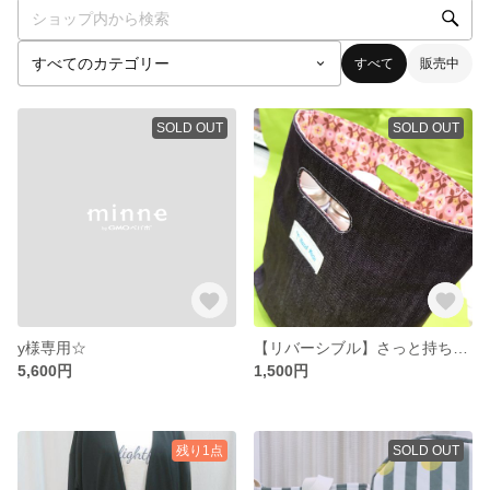
すべて
販売中
SOLD OUT
SOLD OUT
y様専用☆
【リバーシブル】さっと持ちやすいハンドバッグ【紫×お花柄】 ソフトデニム
5,600円
1,500円
残り1点
SOLD OUT