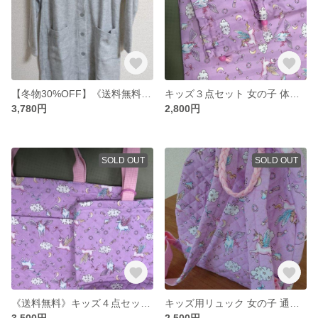
【冬物30%OFF】《送料無料》ロングカーディガン【もふもふグレー】FREEsize
キッズ３点セット 女の子 体操服・お弁当・コップ入れ【パープル×ユニコーン】入園入学
3,780円
2,800円
SOLD OUT
SOLD OUT
《送料無料》キッズ４点セット 女の子 レッスンバッグ＆シューズ入れ＆ポーチ＆ティッシュケース 【パープル×ユニコーン】入園入学
キッズ用リュック 女の子 通園バッグ やや小さめ 【パープル×ユニコーン】キルト
3,500円
2,500円