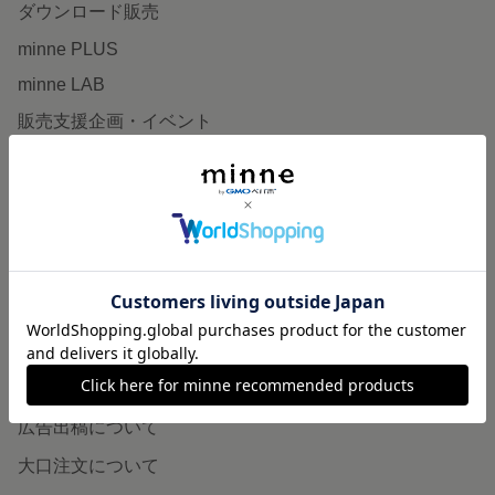
ダウンロード販売
minne PLUS
minne LAB
販売支援企画・イベント
読みもの
minneとものづくりと
minne学習帖
ニュース
minneの本
企業の方へ
広告出稿について
大口注文について