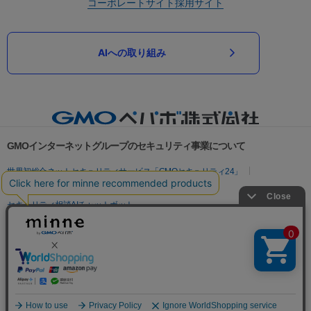
コーポレートサイト
採用サイト
AIへの取り組み
GMOインターネットグループのセキュリティ事業について
世界初総合ネットセキュリティサービス「GMOセキュリティ24」
パスワード漏洩診断
Webサイトリスク診断
セキュリティ相談AIチャットボット
実在証明・盗聴対策
サイバー攻撃対策（GMOサイバーセキュリティ byイエラエ）
サイバー攻撃対策（GMO Flatt Security）
なりすまし対策
セキュリティ事業の軌跡