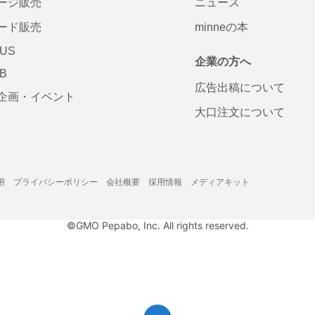
ージ販売
ニュース
ード販売
minneの本
LUS
企業の方へ
AB
広告出稿について
企画・イベント
大口注文について
用
プライバシーポリシー
会社概要
採用情報
メディアキット
©GMO Pepabo, Inc. All rights reserved.