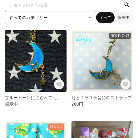
すべて
販売中
SOLD OUT
ブルームーンに揺られて~月とユラユラ星のネックレス~
月とユラユラ音符のストラップ
展示中
700円
残り1点