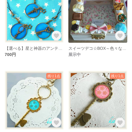
【選べる】星と神器のアンティークストラップ3種
スイーツデコ☆BOX～色々なスイーツまぜまぜ～
700円
展示中
残り1点
残り1点