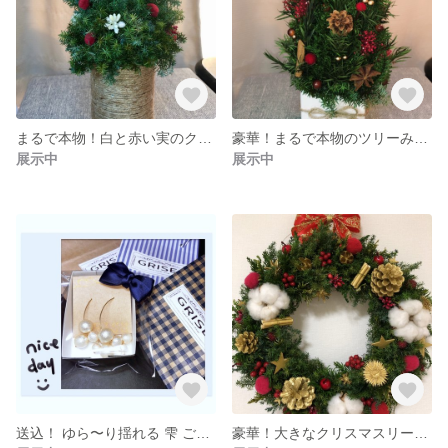
まるで本物！白と赤い実のクリスマスツリー
豪華！まるで本物のツリーみたい♪陶器使用
展示中
展示中
送込！ ゆら〜り揺れる 雫 ご褒美 パールピアス
豪華！大きなクリスマスリース(赤緑白金)プリザーブドフラワー