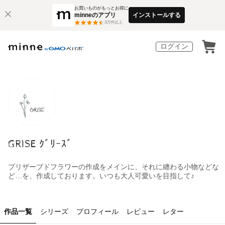
お買いものがもっとお得に
minneのアプリ
インストールする
3
万件以上
ログイン
GRISE ｸﾞﾘｰｽﾞ
プリザーブドフラワーの作成をメインに、それに纏わる小物などな
ど…を、作成しております。いつも大人可愛いを目指して♪
作品一覧
シリーズ
プロフィール
レビュー
レター