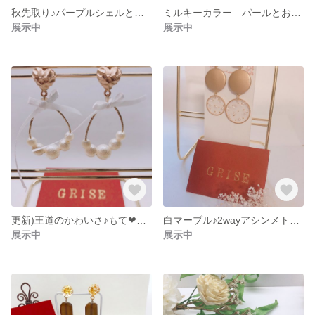
秋先取り♪パープルシェルと艶々サテンのフリンジの耳飾り
ミルキーカラー パールとお花のゆらり揺れるふんわり耳飾り
展示中
展示中
更新)王道のかわいさ♪もて❤︎パールとリボン♪雫型パールのピアス
白マーブル♪2wayアシンメトリー ドット風ピアス
展示中
展示中