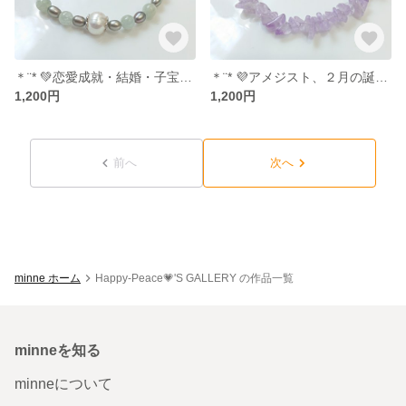
＊¨* 💚恋愛成就・結婚・子宝・健康・癒し💚 *¨＊～＊淡水パール・グリーンベリル＊～【送料無料】No.93
＊¨* 💜アメジスト、２月の誕生石💜② *¨＊【送料無料】No.91
1,200円
1,200円
前へ
次へ
minne ホーム
Happy-Peace💗'S GALLERY の作品一覧
minneを知る
minneについて