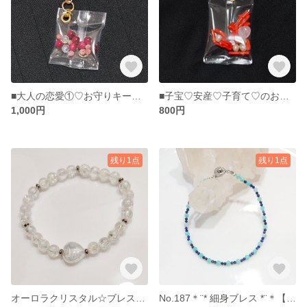
■大人の恋愛①♡お守りキーホルダー
■子宝♡安産♡子育て♡のお守り
1,000円
800円
残り1点
残り1点
オーロラクリスタル☆ブレス【送料無料】
No.187＊¨* 細身ブレス *¨＊【送料無料】