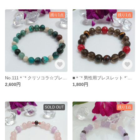
残り1点
残り1点
No.111＊¨* クリソコラ☆ブレス *¨＊【送料無料】
■＊¨* 男性用ブレスレット *¨＊～＊アイアンタイガーアイ・スモーキークォーツ・タイガーアイ・クラック水晶(赤)＊～【送料無料】No.110
2,600円
1,800円
SOLD OUT
残り1点