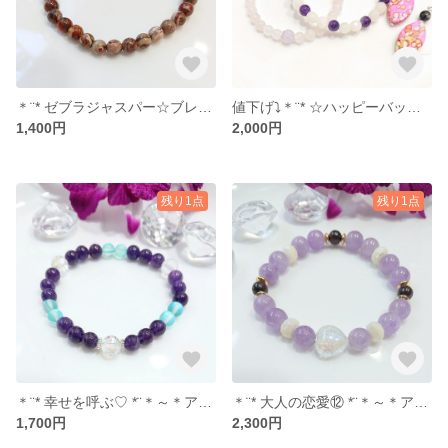
＊¨* ゼブラジャスパー☆ブレスレット *¨＊【送料無料】No.122
値下げ⤵️＊¨* ☆ハッピーバッグ1️⃣ *¨＊【送料無料】
1,400円
2,000円
残り1点
残り1点
＊¨* 幸せを呼ぶ♡ *¨＊～＊アメジスト・ルナフラッシュ＊～【送料無料】No.113
＊¨* 大人の恋愛⑫ *¨＊～＊アメジスト・オーロラクリスタル・ガーネット・マザーオブパール＊～【送料無料】No.112
1,700円
2,300円