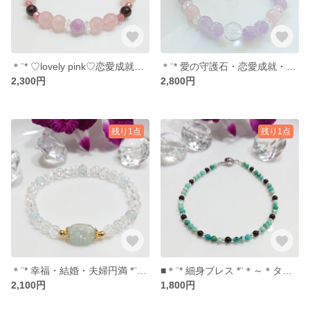
＊¨* ♡lovely pink♡恋愛成就・良縁 *¨＊～＊ローズクォーツ・クンツァイト・ガーネット・ロードクロサイト・クラック水晶＊～【送料無料】No.107
＊¨* 愛の守護石・恋愛成就・女子力UP *¨＊～＊アメジスト・水晶・クラック水晶・ローズクォーツ・ガーネット＊～【送料無料】No.105
2,300円
2,800円
残り1点
残り1点
＊¨* 幸福・結婚・夫婦円満 *¨＊～＊アクアマリン・クラック水晶＊～【送料無料】No.103
■＊¨* 細身ブレス *¨＊～＊ターコイズ・オニキス＊～【送料無料】No.100
2,100円
1,800円