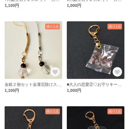
1,100円
1,000円
残り1点
残り1点
金銀２個セット金運厄除けストラップ【送料無料】
■大人の恋愛②♡お守りキーホルダー
1,100円
1,000円
残り1点
残り1点