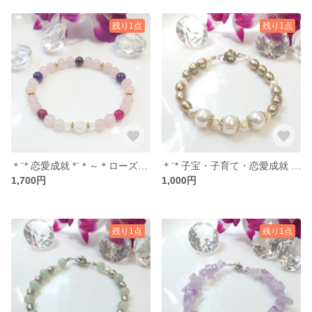
残り1点
残り1点
＊¨* 恋愛成就 *¨＊～＊ローズクォーツ・ピンクタイガーアイ・アメジスト・ガーネット・クラック水晶・オーロラクリスタル＊～【送料無料】No.97
＊¨* 子宝・子育て・恋愛成就 *¨＊～＊淡水パール・マザーオブパール＊～【送料無料】No.94
1,700円
1,000円
残り1点
残り1点