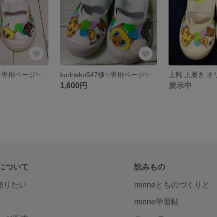
7様✨専用ページ✨
kurineko547様✨専用ページ✨
1,600円
展示中
について
読みもの
で売りたい
minneとものづくりと
minne学習帖