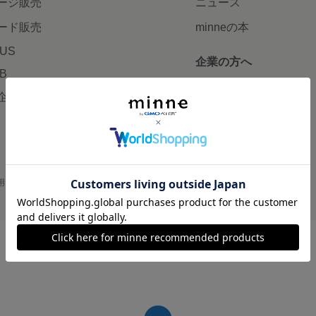
ージ販売
ニュース
ード販売
minneの本
LUS
企業の方へ
AB
広告出稿について
企画・イベント
大口注文について
用
プライバシーポリシー
会社概要
採用情報
メディアキット
©GMO Pepabo, Inc. All rights reserved.