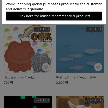
兜のクッキー型 伊達政宗風
鳥と木のリース ステンドグラス風
700円
1,800円
SOLD OUT
SOLD OUT
カエルのクッキー型
光るお魚 モビール 蓄光
700円
2,000円
SOLD OUT
SOLD OUT