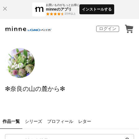
お買いものがもっとお得に
minneのアプリ
インストールする
3
万件以上
ログイン
❇︎奈良の山の麓から❇︎
作品一覧
シリーズ
プロフィール
レター