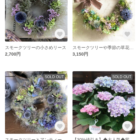
スモークツリーの小さめリース
スモークツリーや季節の草花のハーフリース
2,700円
3,150円
SOLD OUT
SOLD OUT
スモークツリーとアンティークアジサイのリース
【30%値引き】◆大人気◆紫陽花マジカルレボリューション・レインボー◆