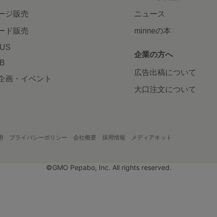
ージ販売
ニュース
ード販売
minneの本
LUS
企業の方へ
AB
広告出稿について
企画・イベント
大口注文について
用
プライバシーポリシー
会社概要
採用情報
メディアキット
©GMO Pepabo, Inc. All rights reserved.