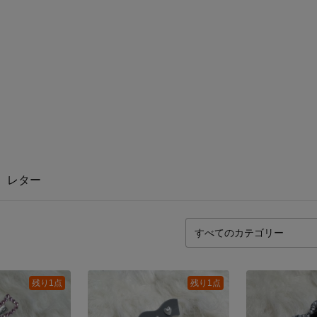
レター
残り1点
残り1点