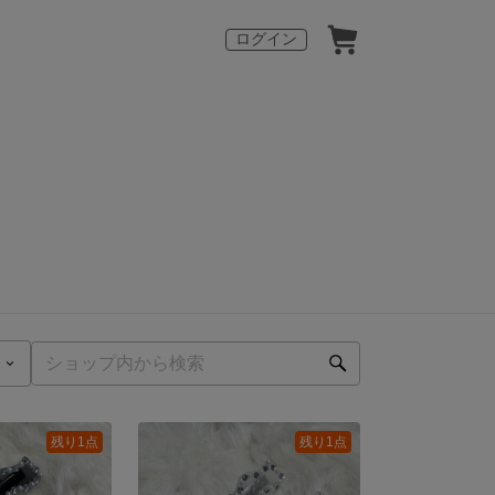
ログイン
残り1点
残り1点