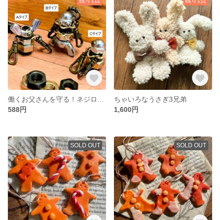
残り1点
残り1点
働くお父さんを守る！ネジロボストラップ【ピグボット】
ちゃいろなうさぎ3兄弟
588円
1,600円
SOLD OUT
SOLD OUT