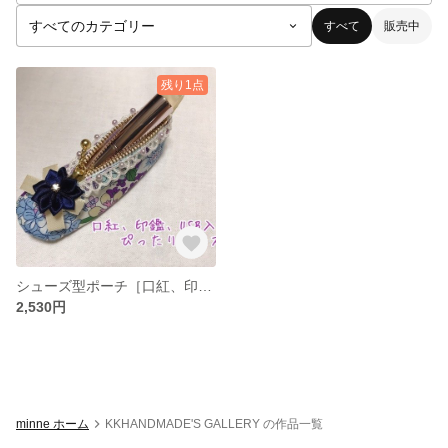
すべて
販売中
残り1点
シューズ型ポーチ［口紅、印鑑、USB、小銭入れに]
2,530円
minne ホーム
KKHANDMADE'S GALLERY の作品一覧