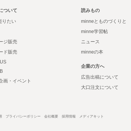
について
読みもの
で売りたい
minneとものづくりと
minne学習帖
ージ販売
ニュース
ード販売
minneの本
LUS
企業の方へ
AB
広告出稿について
企画・イベント
大口注文について
用
プライバシーポリシー
会社概要
採用情報
メディアキット