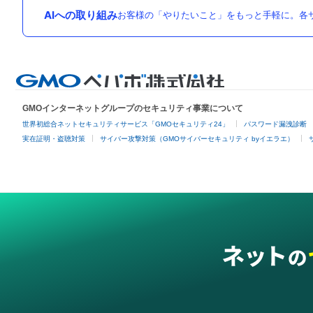
AIへの取り組み
お客様の「やりたいこと」をもっと手軽に。各サ
GMOインターネットグループのセキュリティ事業について
世界初総合ネットセキュリティサービス「GMOセキュリティ24」
パスワード漏洩診断
実在証明・盗聴対策
サイバー攻撃対策（GMOサイバーセキュリティ byイエラエ）