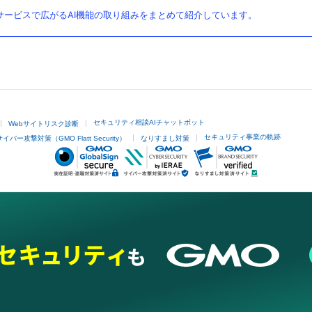
ービスで広がるAI機能の取り組みをまとめて紹介しています。
セキュリティ相談AIチャットボット
Webサイトリスク診断
セキュリティ事業の軌跡
サイバー攻撃対策（GMO Flatt Security）
なりすまし対策