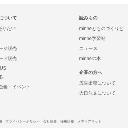
について
読みもの
で売りたい
minneとものづくりと
minne学習帖
ージ販売
ニュース
ード販売
minneの本
LUS
企業の方へ
AB
広告出稿について
企画・イベント
大口注文について
用
プライバシーポリシー
会社概要
採用情報
メディアキット