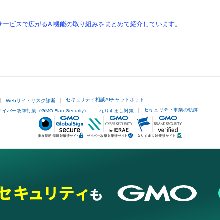
ービスで広がるAI機能の取り組みをまとめて紹介しています。
セキュリティ相談AIチャットボット
Webサイトリスク診断
セキュリティ事業の軌跡
サイバー攻撃対策（GMO Flatt Security）
なりすまし対策