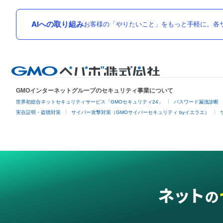
AIへの取り組み
お客様の「やりたいこと」をもっと手軽に。各サ
GMOインターネットグループのセキュリティ事業について
世界初総合ネットセキュリティサービス「GMOセキュリティ24」
パスワード漏洩診断
実在証明・盗聴対策
サイバー攻撃対策（GMOサイバーセキュリティ byイエラエ）