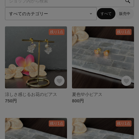
すべて
販売中
残り1点
残り1点
涼しさ感じるお花のピアス
夏色🩵小ピアス
750円
800円
残り1点
残り1点