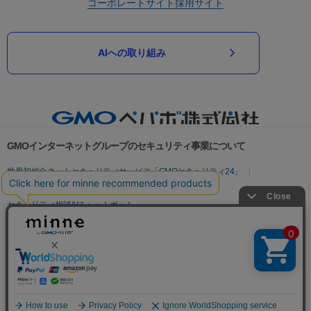
コーポレートサイト
採用サイト
AIへの取り組み
GMOインターネットグループのセキュリティ事業について
世界初総合ネットセキュリティサービス「GMOセキュリティ24」
パスワード漏洩診断
Webサイトリスク診断
セキュリティ相談AIチャットボット
実在証明・盗聴対策
サイバー攻撃対策（GMOサイバーセキュリティ byイエラエ）
サイバー攻撃対策（GMO Flatt Security）
なりすまし対策
セキュリティ事業の軌跡