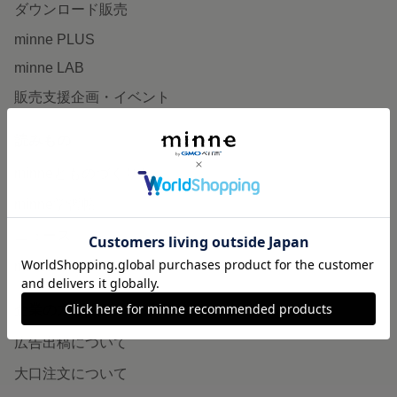
ダウンロード販売
minne PLUS
minne LAB
販売支援企画・イベント
読みもの
minneとものづくりと
minne学習帖
ニュース
minneの本
企業の方へ
広告出稿について
大口注文について