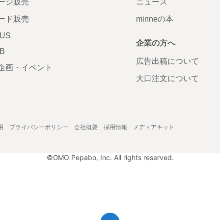
ージ販売
ニュース
ード販売
minneの本
LUS
企業の方へ
AB
広告出稿について
企画・イベント
大口注文について
用
プライバシーポリシー
会社概要
採用情報
メディアキット
©GMO Pepabo, Inc. All rights reserved.