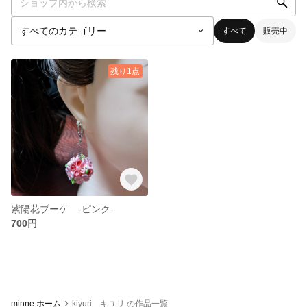
すべて
販売中
残り1点
紫陽花ブーケ -ピンク-
700円
minne ホーム
kiyuri キユリ の作品一覧