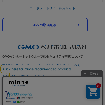
コーポレートサイト
採用サイト
AIへの取り組み
GMOインターネットグループのセキュリティ事業について
世界初総合ネットセキュリティサービス「GMOセキュリティ24」
パスワード漏洩診断
Webサイトリスク診断
セキュリティ相談AIチャットボット
実在証明・盗聴対策
サイバー攻撃対策（GMOサイバーセキュリティ byイエラエ）
サイバー攻撃対策（GMO Flatt Security）
なりすまし対策
セキュリティ事業の軌跡