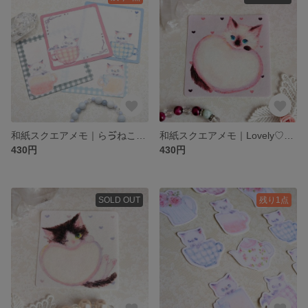
和紙スクエアメモ｜らゔねこてぃーたいむ｜24枚入り
和紙スクエアメモ｜Lovely♡kitty (Colorpoint)｜24枚入り
430円
430円
SOLD OUT
残り1点