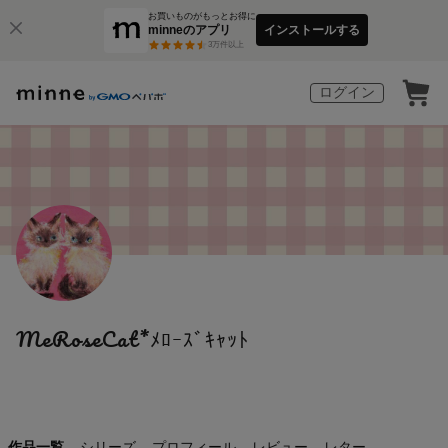
お買いものがもっとお得に
minneのアプリ
インストールする
3
万件以上
ログイン
MeRoseCat*ﾒﾛｰｽﾞｷｬｯﾄ
作品一覧
シリーズ
プロフィール
レビュー
レター