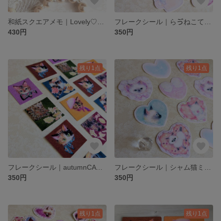
和紙スクエアメモ｜Lovely♡kitty (Bicolor)｜24枚入り
フレークシール｜らゔねこてぃーたいむ❅18枚入り
430円
350円
残り1点
残り1点
フレークシール｜autumnCAT✵18枚入り
フレークシール｜シャム猫ミルキーハート❦18枚入り
350円
350円
残り1点
残り1点