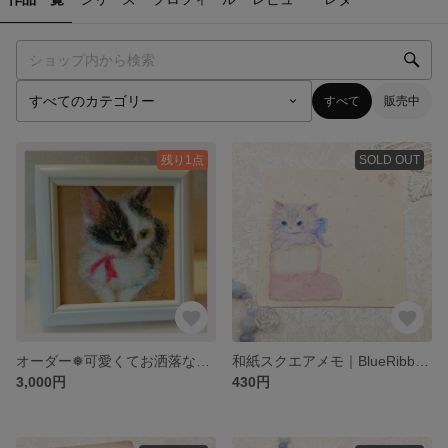
すべて
販売中
残り1点
SOLD OUT
オーダー❅可愛くてお洒落なペットのイラスト描きます
和紙スクエアメモ｜BlueRibbon｜24枚入り
3,000円
430円