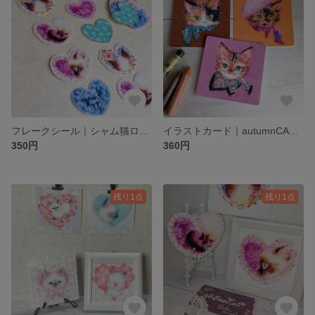
フレークシール｜シャム猫ローゼンハート❦18枚入り
イラストカード｜autumnCAT✵3枚セット
350円
360円
残り1点
残り1点