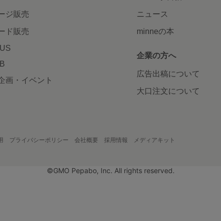
ージ販売
ニュース
ード販売
minneの本
LUS
企業の方へ
AB
広告出稿について
企画・イベント
大口注文について
用
プライバシーポリシー
会社概要
採用情報
メディアキット
©GMO Pepabo, Inc. All rights reserved.