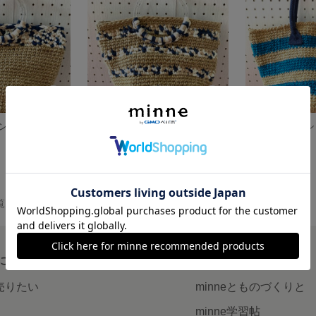
ンバッグ
麻紐ニットヤーンボーダーバッグ
麻紐ボーダーシ
2,300円
2,500円
覧
について
読みもの
で売りたい
minneとものづくりと
minne学習帖