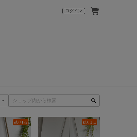
ログイン
残り1点
残り1点