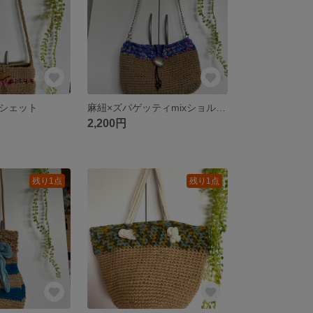
シェット
麻紐×ズパゲッティmixショルダーバッグ
2,200円
残り1点
残り1点